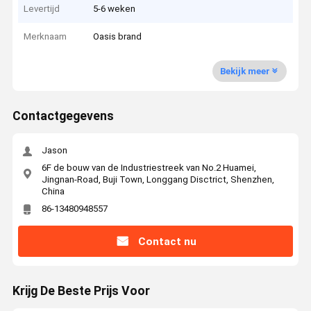
Levertijd
5-6 weken
Merknaam
Oasis brand
Bekijk meer
Contactgegevens
Jason
6F de bouw van de Industriestreek van No.2 Huamei,
Jingnan-Road, Buji Town, Longgang Disctrict, Shenzhen,
China
86-13480948557
Contact nu
Krijg De Beste Prijs Voor