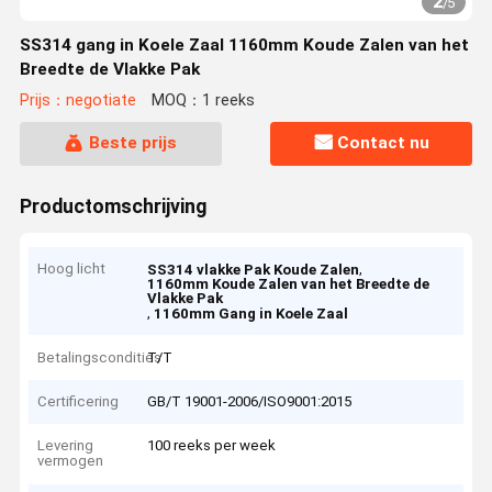
2
/
5
SS314 gang in Koele Zaal 1160mm Koude Zalen van het
Breedte de Vlakke Pak
Prijs：negotiate
MOQ：1 reeks
Beste prijs
Contact nu
Productomschrijving
Hoog licht
,
SS314 vlakke Pak Koude Zalen
1160mm Koude Zalen van het Breedte de
Vlakke Pak
,
1160mm Gang in Koele Zaal
Betalingscondities
T/T
Certificering
GB/T 19001-2006/ISO9001:2015
Levering
100 reeks per week
vermogen