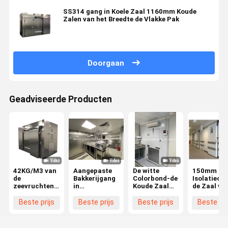
SS314 gang in Koele Zaal 1160mm Koude
Zalen van het Breedte de Vlakke Pak
Doorgaan
Geadviseerde Producten
42KG/M3 van
Aangepaste
De witte
150mm
de
Bakkerijgang
Colorbond-de
Isolatieco
zeevruchtenkoude
in
Koude Zaal
de Zaal va
en
Diepvriezerzaal
van de
de
Diepvriezer
Geprefabriceerde
Staalkoeling
Restaurant
Beste prijs
Beste prijs
Beste prijs
Beste pri
Zalen 1.0mm
Gang in
Koude opslag
1.5mm Koude
Coldroom
Rechte
Bergruimte
hoek/boog