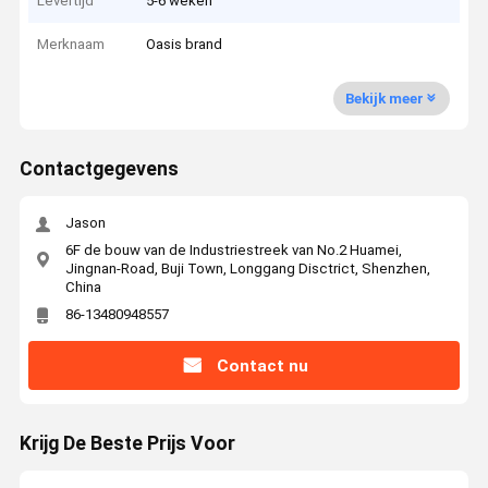
Levertijd
5-6 weken
Merknaam
Oasis brand
Bekijk meer
Contactgegevens
Jason
6F de bouw van de Industriestreek van No.2 Huamei,
Jingnan-Road, Buji Town, Longgang Disctrict, Shenzhen,
China
86-13480948557
Contact nu
Krijg De Beste Prijs Voor