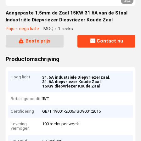
2
/
4
Aangepaste 1.5mm de Zaal 15KW 31.6A van de Staal
Industriële Diepvriezer Diepvriezer Koude Zaal
Prijs：negotiate
MOQ：1 reeks
Beste prijs
Contact nu
Productomschrijving
Hoog licht
,
31.6A industriële Diepvriezerzaal
,
31.6A diepvriezer Koude Zaal
15KW diepvriezer Koude Zaal
Betalingscondities
T/T
Certificering
GB/T 19001-2006/ISO9001:2015
Levering
100 reeks per week
vermogen