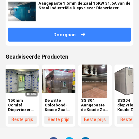
Aangepaste 1.5mm de Zaal 15KW 31.6A van de
Staal Industriële Diepvriezer Diepvriezer
Koude Zaal
Doorgaan
Geadviseerde Producten
150mm
De witte
SS 304
SS304
Comité
Colorbond-
Aangepaste
diepvrieze
Diepvriezer
Koude Zaal
de Koude Zaal
Koude Zaa
Koude Zaal
van de
van de
1160mm
SS304
Roestvrij
Kantinediepvriezer
Hoogte
Beste prijs
Beste prijs
Beste prijs
Beste pri
Premoulded
staaldiepvriezer
Geprefabriceerde
Geprefabr
Hoek
Koude Opslag
Koude Ops