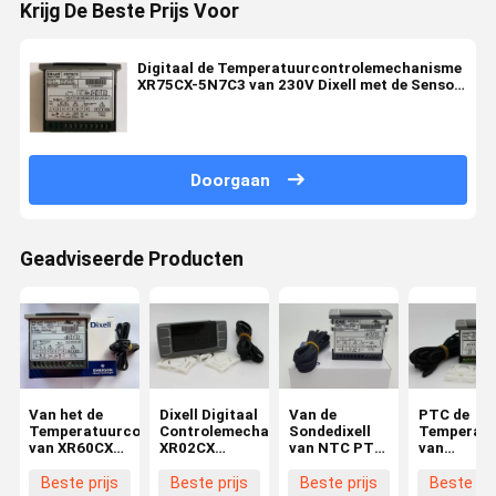
Krijg De Beste Prijs Voor
Digitaal de Temperatuurcontrolemechanisme
XR75CX-5N7C3 van 230V Dixell met de Sensor
van NTC PT1000
Doorgaan
Geadviseerde Producten
Van het de
Dixell Digitaal
Van de
PTC de
Temperatuurcontrolemechanisme
Controlemechanisme
Sondedixell
Temperatu
van XR60CX
XR02CX
van NTC PTC
van
Dixell de Zaal
5N0C1 met
Digitaal de
Sensordixe
van For
PTC Sensor
Temperatuurcontrolemecha
Beste prijs
Beste prijs
Beste prijs
Beste pri