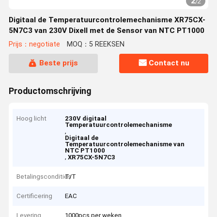
2
/
2
Digitaal de Temperatuurcontrolemechanisme XR75CX-
5N7C3 van 230V Dixell met de Sensor van NTC PT1000
Prijs：negotiate
MOQ：5 REEKSEN
Beste prijs
Contact nu
Productomschrijving
Hoog licht
230V digitaal
Temperatuurcontrolemechanisme
,
Digitaal de
Temperatuurcontrolemechanisme van
NTC PT1000
,
XR75CX-5N7C3
Betalingscondities
T/T
Certificering
EAC
Levering
1000pcs per weken