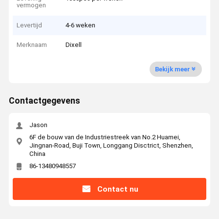
vermogen
Levertijd
4-6 weken
Merknaam
Dixell
Bekijk meer
Contactgegevens
Jason
6F de bouw van de Industriestreek van No.2 Huamei,
Jingnan-Road, Buji Town, Longgang Disctrict, Shenzhen,
China
86-13480948557
Contact nu