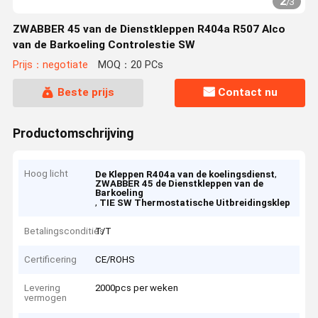
2
/
3
ZWABBER 45 van de Dienstkleppen R404a R507 Alco
van de Barkoeling Controlestie SW
Prijs：negotiate
MOQ：20 PCs
Beste prijs
Contact nu
Productomschrijving
Hoog licht
,
De Kleppen R404a van de koelingsdienst
ZWABBER 45 de Dienstkleppen van de
Barkoeling
,
TIE SW Thermostatische Uitbreidingsklep
Betalingscondities
T/T
Certificering
CE/ROHS
Levering
2000pcs per weken
vermogen