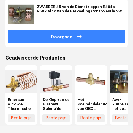
ZWABBER 45 van de Dienstkleppen R404a
R507 Alco van de Barkoeling Controlestie SW
Doorgaan
Geadviseerde Producten
Emerson
De Klep van de
Het
Awr-
Alco-de
Pistoevr
KoelmiddelenKogelklep
2006GLW 
Thermische
Solenoïde
van GBC
het de
Uitbreidingskleppen
HCFC
Kleppenwa
van Th THW
van de
Beste prijs
Beste prijs
Beste prijs
Beste pri
Koelingsdi
de Druk
Regelende