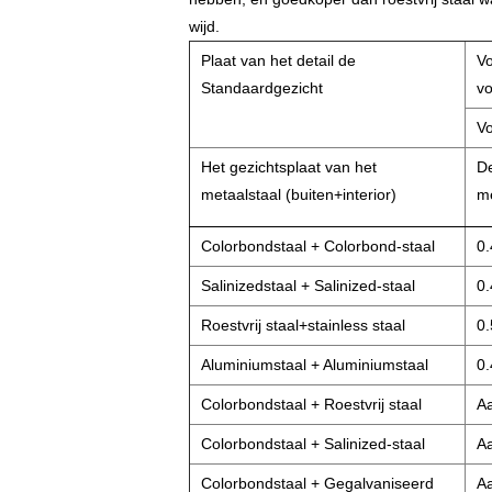
wijd.
Plaat van het detail de
Vo
Standaardgezicht
vo
Vo
Het gezichtsplaat van het
De
metaalstaal (buiten+interior)
me
Colorbondstaal + Colorbond-staal
0.
Salinizedstaal + Salinized-staal
0.
Roestvrij staal+stainless staal
0.
Aluminiumstaal + Aluminiumstaal
0.
Colorbondstaal + Roestvrij staal
A
Colorbondstaal + Salinized-staal
A
Colorbondstaal + Gegalvaniseerd
A