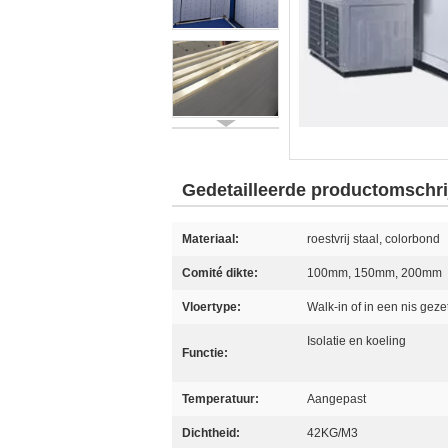
Gedetailleerde productomschri
Materiaal:
roestvrij staal, colorbond
Comité dikte:
100mm, 150mm, 200mm
Vloertype:
Walk-in of in een nis geze
Isolatie en koeling
Functie:
Temperatuur:
Aangepast
Dichtheid:
42KG/M3