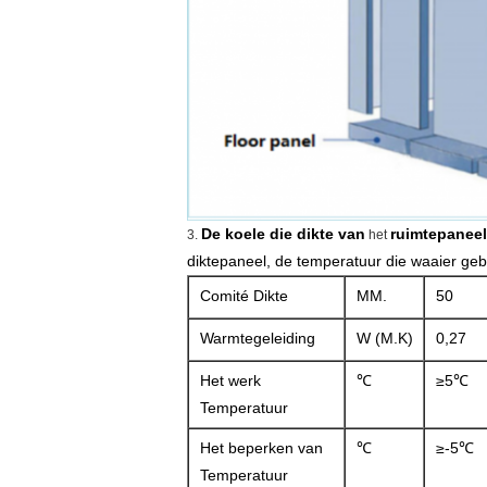
De koele die dikte van
ruimtepaneel
3.
het
diktepaneel, de temperatuur die waaier gebr
Comité Dikte
MM.
50
Warmtegeleiding
W (M.K)
0,27
Het werk
℃
≥5℃
Temperatuur
Het beperken van
℃
≥-5℃
Temperatuur