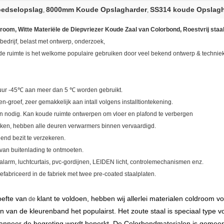
oedselopslag
8000mm Koude Opslagharder
SS314 koude Opslagh
,
,
room, Witte Materiële de Diepvriezer Koude Zaal van Colorbond, Roestvrij sta
edrijf, belast met ontwerp, onderzoek,
ude ruimte is het welkome populaire gebruiken door veel bekend ontwerp & techniek
tuur -45℃ aan meer dan 5 ℃ worden gebruikt.
-groef, zeer gemakkelijk aan intall volgens installtiontekening.
n nodig. Kan koude ruimte ontwerpen om vloer en plafond te verbergen
rken, hebben alle deuren verwarmers binnen vervaardigd.
end bezit te verzekeren.
van buitenlading te ontmoeten.
larm, luchtcurtais, pvc-gordijnen, LEIDEN licht, controlemechanismen enz.
fabriceerd in de fabriek met twee pre-coated staalplaten.
efte van
klant te voldoen, hebben wij allerlei materialen coldroom v
de
en van de kleurenband het populairst. Het zoute staal is speciaal type v
wanneer de begroting wordt beperkt. De Colorbondmaterialen is gemeen