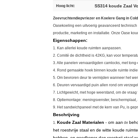
SS314 koude Zaal V
Hoog licht:
Zeevruchtendiepvriezer en Koelere Gang in Cold
Oasekoeling een uitvoerig geavanceerd technisch b
productie, marketing en installatie. Onze Oase ko
Eigenschappen:
1. Kan allerlei koude ruimten aanpassen.
2.
Comité de dichtheid is 42KG, kan voor tempera
3. Alle panelen vervaardigden camlocks, met tong-en
4. Rond gemaakte hoek binnen koude ruimte indie
5. Om bevroren deur te vermijden wanneer het we
6. Deuren vervaardigd puin allen rond om verzegel
7. Lichtgewicht, met hoge weerstand, om de vraag 
8. Optiemontage: meningsvenster, beschermplaat, a
9. Het sandwichpaneel met de kern van Pu, is gepre
Beschrijving
Koude Zaal Materialen
- om aan
beho
1.
de
het roestvrije staal en de witte koude ruimt
hebben, en goedkoper dan roestvrij staal 