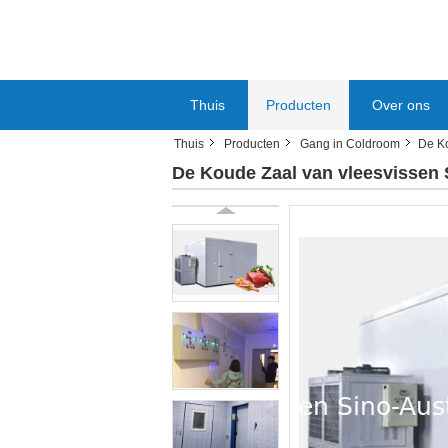
Thuis
Producten
Over ons
Thuis
Producten
Gang in Coldroom
De K
De Koude Zaal van vleesvisse