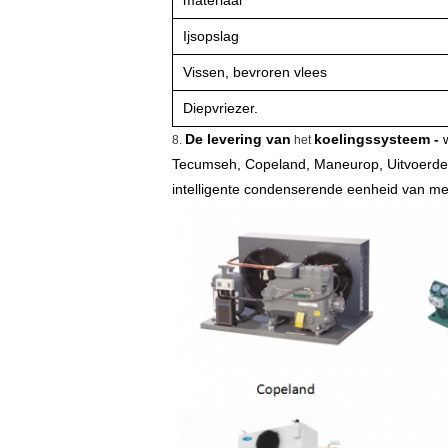
materiaal
Ijsopslag
Vissen, bevroren vlees
Diepvriezer.
De levering van
koelingssysteem -
w
8.
het
Tecumseh, Copeland, Maneurop, Uitvoerder
intelligente condenserende eenheid van m