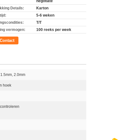
negotiate
kking Details:
Karton
ijd:
5-6 weken
ingscondities:
T/T
ing vermogen:
100 reeks per week
Contact
 1.5mm, 2.0mm
n hoek
 controleren