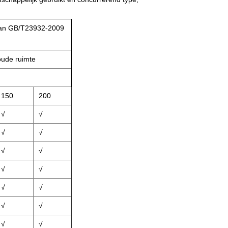
 van GB/T23932-2009
oude ruimte
150
200
√
√
√
√
√
√
√
√
√
√
√
√
√
√