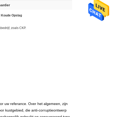
arder
al Koude Opslag
bedrijf, zoals CKP.
oor uw referance. Over het algemeen, zijn
oor kustgebied, die anti-corruptieontwerp
schappelijk gebruikt en concurrerend type,