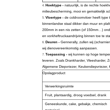
Hoektype -
natuurlijk, is de rechte hoek
4.
milieubescherming, mooi en gemakkelijk s
Vloertype -
de coldroomvloer heeft type t
5.
binnenlandse staal dikker dan muur en plafo
200mm in een nis zetten (of 150mm…) onder
en vorkheftruckaandrijving binnen toe te st
Deuren -
Gennerally, zullen wij (scharni
6.
wij dienovereenkomstig aanpassen.
Toepassing -
wij kunnen op hoge tempera
7.
leveren. Zoals Drankharder, Vleesharder, Z
Algemene Diepvriezer, Keukendiepvriezer, K
Opslagproduct
Verwerkingsruimte
Fruit, plantaardig, droog voedsel, drank
Geneeskunde, cake, gebakje, chemisch