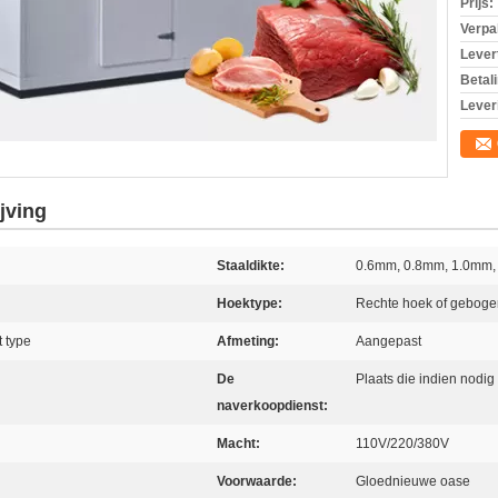
Prijs:
Verpa
Levert
Betal
Lever
jving
Staaldikte:
0.6mm, 0.8mm, 1.0mm,
Hoektype:
Rechte hoek of geboge
t type
Afmeting:
Aangepast
De
Plaats die indien nodig
naverkoopdienst:
Macht:
110V/220/380V
Voorwaarde:
Gloednieuwe oase