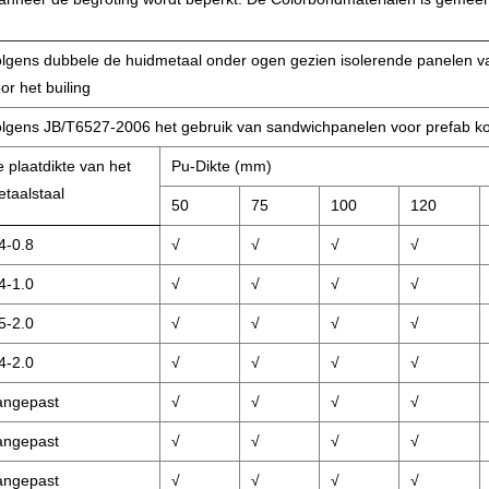
lgens dubbele de huidmetaal onder ogen gezien isolerende panelen
or het builing
lgens JB/T6527-2006 het gebruik van sandwichpanelen voor prefab k
 plaatdikte van het
Pu-Dikte (mm)
taalstaal
50
75
100
120
4-0.8
√
√
√
√
4-1.0
√
√
√
√
5-2.0
√
√
√
√
4-2.0
√
√
√
√
angepast
√
√
√
√
angepast
√
√
√
√
angepast
√
√
√
√