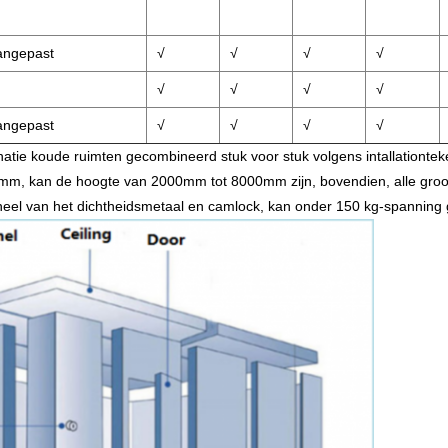
angepast
√
√
√
√
√
√
√
√
angepast
√
√
√
√
atie koude ruimten gecombineerd stuk voor stuk volgens intallationteke
60mm, kan de hoogte van 2000mm tot 8000mm zijn, bovendien, alle groo
eel van het dichtheidsmetaal en camlock, kan onder 150 kg-spanning 