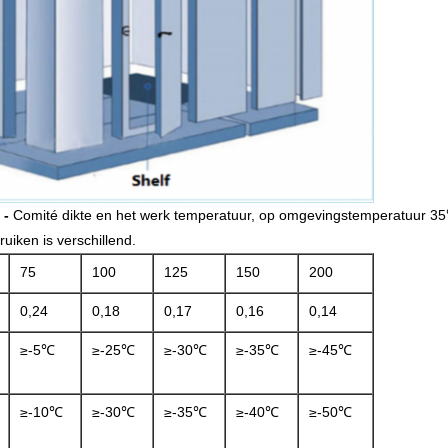
 -
Comité dikte en het werk temperatuur, op omgevingstemperatuur 35
uiken is verschillend.
75
100
125
150
200
0,24
0,18
0,17
0,16
0,14
≥-5℃
≥-25℃
≥-30℃
≥-35℃
≥-45℃
≥-10℃
≥-30℃
≥-35℃
≥-40℃
≥-50℃