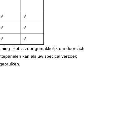
√
√
√
√
√
√
ning. Het is zeer gemakkelijk om door zich
ttepanelen kan als uw specical verzoek
gebruiken.