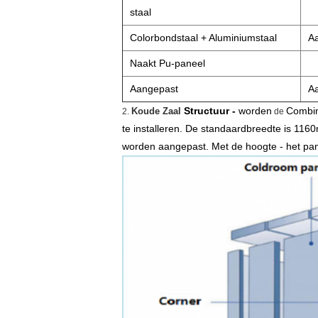
staal
Colorbondstaal + Aluminiumstaal
A
Naakt Pu-paneel
Aangepast
A
Structuur -
worden
Combin
Koude Zaal
2.
de
te installeren. De standaardbreedte is 11
worden aangepast. Met de hoogte - het pan