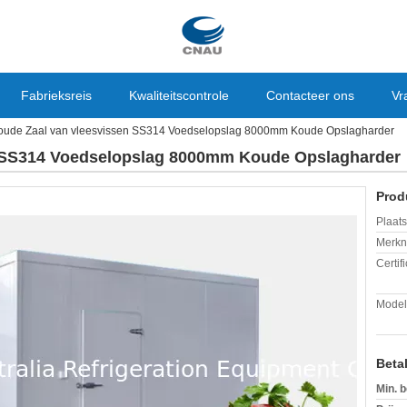
Fabrieksreis
Kwaliteitscontrole
Contacteer ons
Vr
oude Zaal van vleesvissen SS314 Voedselopslag 8000mm Koude Opslagharder
n SS314 Voedselopslag 8000mm Koude Opslagharder
Prod
Plaats
Merkn
Certif
Mode
Beta
Min. b