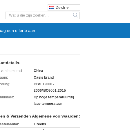
Dutch
search
aag een offerte aan
uctdetails:
 van herkomst:
China
aam:
Oasis brand
icering:
GB/T 19001-
2006/ISO9001:2015
lnummer:
Op hoge temperatuur/Bij
lage temperatuur
len & Verzenden Algemene voorwaarden:
estelaantal:
1 reeks