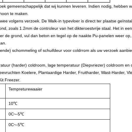
hoek gemeenschappelijk dat wij kunnen leveren. Indien nodig, hebben w
choon te maken.
wee volgens verzoek. De Walk-in typevloer is direct ter plaatse geïnsta
nd, zoals 1.2mm de controleur van het dikteroestvrije staal. Het in een
 de grond, vul dan beton en tegel op de naakte Pu-panelen weer op, 
aan.
erende) schommeling of schuifdeur voor coldrrom als uw verzoek aanbie
tuur (harder) coldroom, lage temperatuur (Diepvriezer) coldroom en o
eevruchten Koelere, Plantaardige Harder, Fruitharder, Wast-Harder, Vl
it Freezer.
Tempreturewaaier
10℃
0C~-5℃
0C~-5℃